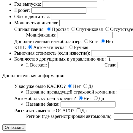
Год выпуска:
Пробег:
Обьем двигателя:
Мощность двигателя:
Сигнализания:
Простая
Спутниковая
Отсутствуе
Модификация:
Дополнительный иммобилайзер:
Есть
Нет
КПП:
Автоматическая
Ручная
Рыночная стоимость (если известна):
Количество допущенных к управлению лиц:
I.
Возраст:
Стаж:
Дополнительная информация:
У вас уже было КАСКО?
Нет
Да
Название предыдущей страховой компании:
Автомобиль куплен в кредит?
Нет
Да
Название банка:
Рассчитать вместе с ОСАГО?
Да
Регион (где зарегистрирован автомобиль):