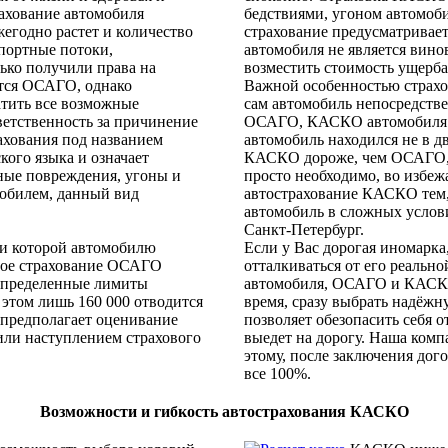
ахование автомобиля
бедствиями, угоном автомоби
жегодно растет и количество
страхование предусматривает
спортные потоки,
автомобиля не является вин
ько получили права на
возместить стоимость ущерба
ется ОСАГО, однако
Важной особенностью страхо
атить все возможные
сам автомобиль непосредствен
тветственность за причинение
ОСАГО, КАСКО автомобиля пр
ахования под названием
автомобиль находился не в д
ого языка и означает
КАСКО дороже, чем ОСАГО, 
ные повреждения, угоны и
просто необходимо, во избе
мобилем, данный вид
автострахование КАСКО тем, 
автомобиль в сложных услови
Санкт-Петербург.
ри которой автомобилю
Если у Вас дорогая иномарк
ное страхование ОСАГО
отталкиваться от его реально
 определенные лимиты
автомобиля, ОСАГО и КАСКО
этом лишь 160 000 отводится
время, сразу выбрать надёжн
предполагает оценивание
позволяет обезопасить себя о
или наступлением страхового
выедет на дорогу. Наша комп
этому, после заключения дог
все 100%.
Возможности и гибкость автострахования КАСКО