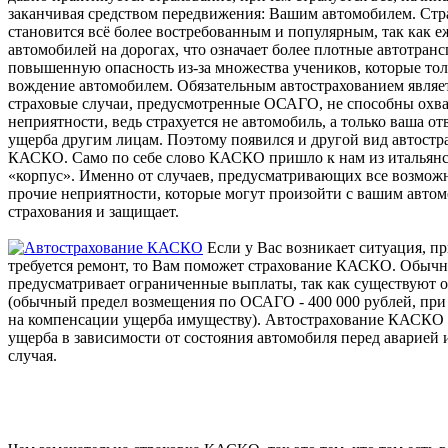
заканчивая средством передвижения: Вашим автомобилем. Стр
становится всё более востребованным и популярным, так как е
автомобилей на дорогах, что означает более плотные автотран
повышенную опасность из-за множества учеников, которые тол
вождение автомобилем. Обязательным автострахованием явля
страховые случаи, предусмотренные ОСАГО, не способны охв
неприятности, ведь страхуется не автомобиль, а только ваша о
ущерба другим лицам. Поэтому появился и другой вид автостр
КАСКО. Само по себе слово КАСКО пришло к нам из итальянск
«корпус». Именно от случаев, предусматривающих все возмож
прочие неприятности, которые могут произойти с вашим авто
страхования и защищает.
Если у Вас возникает ситуация, п
требуется ремонт, то Вам поможет страхование КАСКО. Обыч
предусматривает ограниченные выплаты, так как существуют
(обычный предел возмещения по ОСАГО - 400 000 рублей, при 
на компенсации ущерба имуществу). Автострахование КАСКО 
ущерба в зависимости от состояния автомобиля перед аварией 
случая.