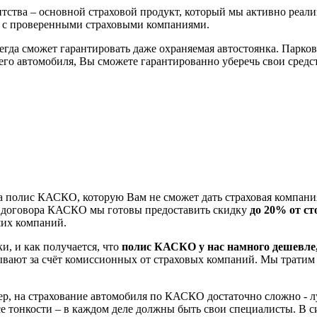
ства – основной страховой продукт, который мы активно реализ
ть с проверенными страховыми компаниями.
егда сможет гарантировать даже охраняемая автостоянка. Парковк
о автомобиля, Вы сможете гарантированно уберечь свои средст
на полис КАСКО, которую Вам не сможет дать страховая компани
и договора КАСКО мы готовы предоставить скидку
до 20% от с
их компаний.
и, и как получается, что
полис КАСКО у нас намного дешевле,
тывают за счёт комиссионных от страховых компаний. Мы тратим
ер, на страхование автомобиля по КАСКО достаточно сложно - 
се тонкости – в каждом деле должны быть свои специалисты. В 