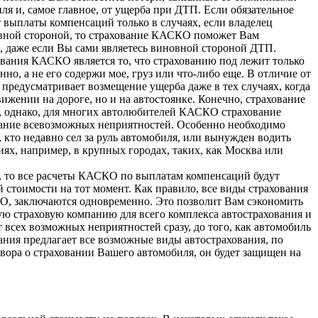
ля и, самое главное, от ущерба при ДТП. Если обязательное
 выплаты компенсаций только в случаях, если владелец
овной стороной, то страхование КАСКО поможет Вам
, даже если Вы сами являетесь виновной стороной ДТП.
вания КАСКО является то, что страхованию под лежит только
но, а не его содержи мое, груз или что-либо еще. В отличие от
едусматривает возмещение ущерба даже в тех случаях, когда
вижении на дороге, но и на автостоянке. Конечно, страхование
однако, для многих автолюбителей КАСКО страхование
жание всевозможных неприятностей. Особенно необходимо
кто недавно сел за руль автомобиля, или вынужден водить
ях, например, в крупных городах, таких, как Москва или
а, то все расчеты КАСКО по выплатам компенсаций будут
й стоимости на тот момент. Как правило, все виды страхования
, заключаются одновременно. Это позволит Вам сэкономить
ую страховую компанию для всего комплекса автострахования и
т всех возможных неприятностей сразу, до того, как автомобиль
ания предлагает все возможные виды автострахования, по
овора о страховании Вашего автомобиля, он будет защищен на